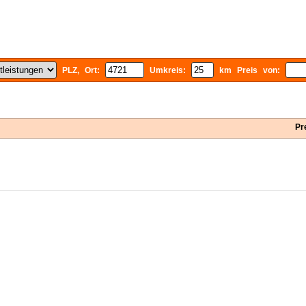
PLZ, Ort:
Umkreis:
km Preis von:
Pr