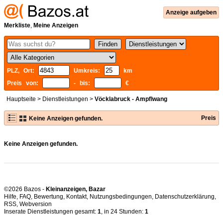
Anzeige aufgeben
Merkliste
,
Meine Anzeigen
PLZ, Ort:
Umkreis:
km
Preis von:
- bis:
€
Hauptseite
>
Dienstleistungen
>
Vöcklabruck - Ampflwang
Preis
Keine Anzeigen gefunden.
Keine Anzeigen gefunden.
©2026 Bazos -
Kleinanzeigen, Bazar
Hilfe
,
FAQ
,
Bewertung
,
Kontakt
,
Nutzungsbedingungen
,
Datenschutzerklärung
,
RSS
,
Inserate Dienstleistungen gesamt:
1
, in 24 Stunden:
1