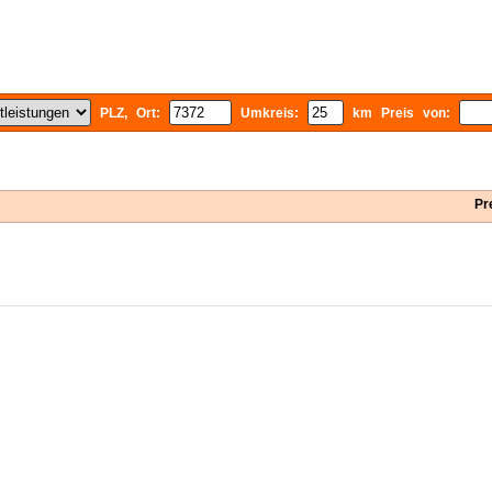
PLZ, Ort:
Umkreis:
km Preis von:
Pr