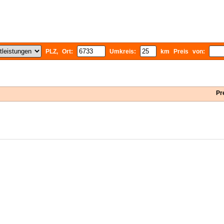
PLZ, Ort:
Umkreis:
km Preis von:
Pr